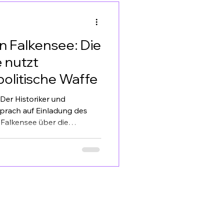
t der Jury, dass Sie
in Falkensee: Die
 nutzt
politische Waffe
Der Historiker und
sprach auf Einladung des
Falkensee über die
echten im Umgang mit
. Die Veranstaltung wurde
t bei der Deutschen Welle,
 den Jahrestag des
tigungsgesetzes von 1933
te über die Initative
ntrum stand Weiß’