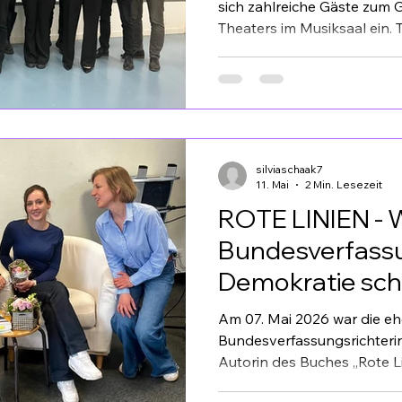
sich zahlreiche Gäste zum
Theaters im Musiksaal ein.
(Vereinsvorsitzender) dankt
Demokratie für die Förderun
sich bei der Aufführung um e
Bücherverbrennungen rund
handeln würde. In Falkense
Bücherverbrennungen auf
silviaschaak7
dem Rathaus statt. Eine Ver
11. Mai
2 Min. Lesezeit
wichtig
ROTE LINIEN - 
Bundesverfassu
Demokratie sch
Am 07. Mai 2026 war die e
Bundesverfassungsrichterin
Autorin des Buches „Rote Li
Meitner-Gymnasium in Falke