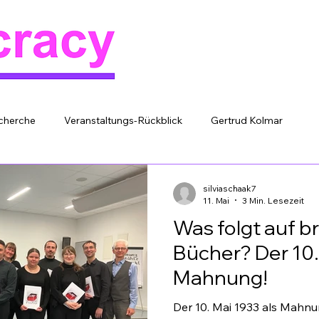
Start
Blog
Termine
Mehr
cherche
Veranstaltungs-Rückblick
Gertrud Kolmar
silviaschaak7
11. Mai
3 Min. Lesezeit
Was folgt auf 
Bücher? Der 10.
Mahnung!
Der 10. Mai 1933 als Mahn