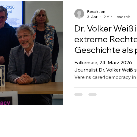
Medien sind. Unser Dank gil
Redaktion
3. Apr.
2 Min. Lesezeit
Dr. Volker Weiß 
extreme Rechte
Geschichte als 
Falkensee, 24. März 2026 – 
Journalist Dr. Volker Weiß 
Vereins care4democracy in 
Strategien der extremen R
Geschichte und Demokratie
von Hans Pfeifer, Journalis
moderiert und bewusst auf
Inkrafttretens des Ermäch
gelegt. Die Förderung erfolg
"Zukunftswege Ost". Im Ze