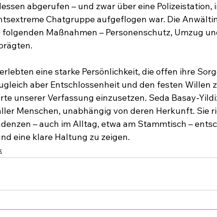
essen abgerufen – und zwar über eine Polizeistation, i
htsextreme Chatgruppe aufgeflogen war. Die Anwältin 
die folgenden Maßnahmen – Personenschutz, Umzug und
 prägten.
rlebten eine starke Persönlichkeit, die offen ihre Sor
zugleich aber Entschlossenheit und den festen Willen ze
erte unserer Verfassung einzusetzen. Seda Basay-Yildiz
ler Menschen, unabhängig von deren Herkunft. Sie rie
denzen – auch im Alltag, etwa am Stammtisch – entsc
d eine klare Haltung zu zeigen.
k