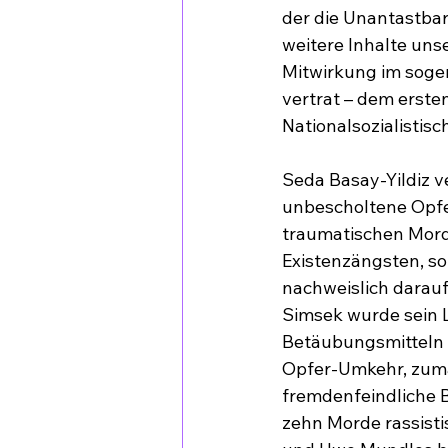
der die Unantastbar
weitere Inhalte unse
Mitwirkung im sogen
vertrat – dem erste
Nationalsozialistis
Seda Basay-Yildiz v
unbescholtene Opfer
traumatischen Morde
Existenzängsten, so
nachweislich darauf
Simsek wurde sein L
Betäubungsmitteln d
Opfer-Umkehr, zumal
fremdenfeindliche B
zehn Morde rassisti