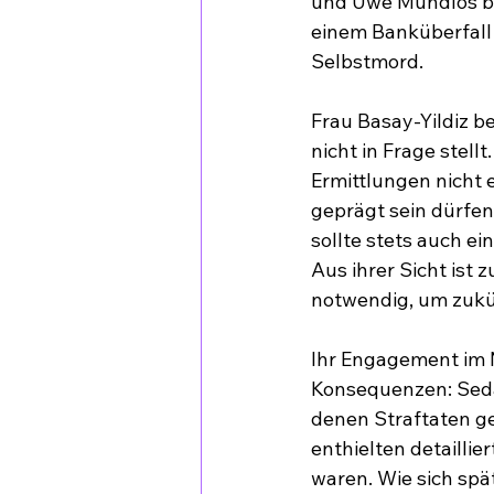
und Uwe Mundlos beg
einem Banküberfall
Selbstmord.
Frau Basay-Yildiz b
nicht in Frage stell
Ermittlungen nicht 
geprägt sein dürfen
sollte stets auch e
Aus ihrer Sicht is
notwendig, um zukü
Ihr Engagement im N
Konsequenzen: Seda 
denen Straftaten ge
enthielten detaillie
waren. Wie sich spä