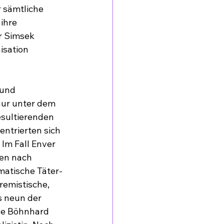
 sämtliche 
ihre 
r Simsek 
isation 
 und 
nur unter dem 
sultierenden 
ntrierten sich 
Im Fall Enver 
en nach 
matische Täter-
remistische, 
s neun der 
we Böhnhard 