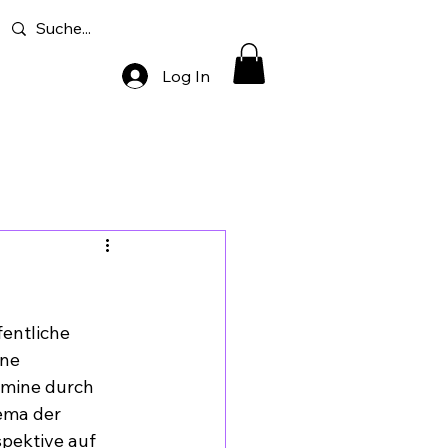
Log In
entliche 
ne 
mine durch 
ema der 
pektive auf 