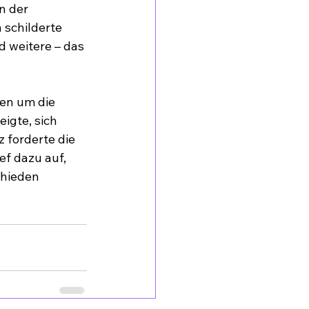
n der 
schilderte 
 weitere – das 
gen um die 
igte, sich 
 forderte die 
f dazu auf, 
hieden 