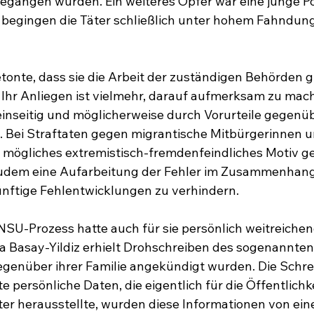
angen wurden. Ein weiteres Opfer war eine junge Poli
 begingen die Täter schließlich unter hohem Fahndun
etonte, dass sie die Arbeit der zuständigen Behörden g
t. Ihr Anliegen ist vielmehr, darauf aufmerksam zu mac
einseitig und möglicherweise durch Vorurteile gegenü
. Bei Straftaten gegen migrantische Mitbürgerinnen u
in mögliches extremistisch-fremdenfeindliches Motiv g
t zudem eine Aufarbeitung der Fehler im Zusammenhan
nftige Fehlentwicklungen zu verhindern.
SU-Prozess hatte auch für sie persönlich weitreichen
Basay-Yildiz erhielt Drohschreiben des sogenannten „
genüber ihrer Familie angekündigt wurden. Die Schre
rte persönliche Daten, die eigentlich für die Öffentlichk
ter herausstellte, wurden diese Informationen von ein