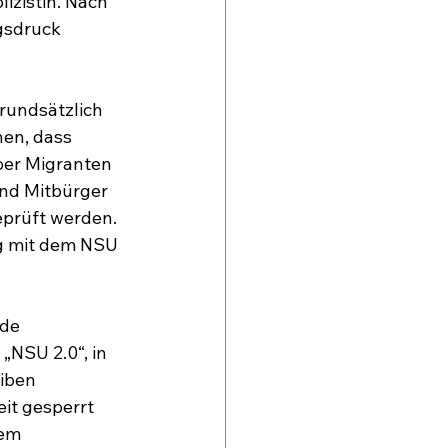
zistin. Nach 
gsdruck 
rundsätzlich 
hen, dass 
ber Migranten 
nd Mitbürger 
eprüft werden. 
g mit dem NSU 
de 
NSU 2.0“, in 
iben 
eit gesperrt 
em 